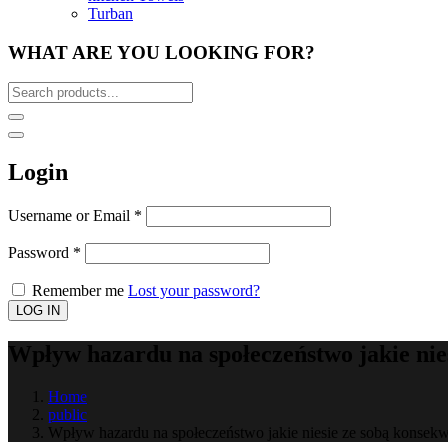
Turban
WHAT ARE YOU LOOKING FOR?
Login
Username or Email
*
Password
*
Remember me
Lost your password?
Wpływ hazardu na społeczeństwo jakie nie
Home
public
Wpływ hazardu na społeczeństwo jakie niesie ze sobą konsek