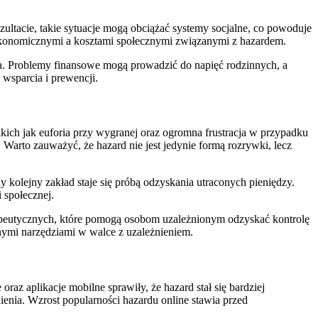
ltacie, takie sytuacje mogą obciążać systemy socjalne, co powoduje
 ekonomicznymi a kosztami społecznymi związanymi z hazardem.
a. Problemy finansowe mogą prowadzić do napięć rodzinnych, a
wsparcia i prewencji.
akich jak euforia przy wygranej oraz ogromna frustracja w przypadku
 Warto zauważyć, że hazard nie jest jedynie formą rozrywki, lecz
 kolejny zakład staje się próbą odzyskania utraconych pieniędzy.
 społecznej.
peutycznych, które pomogą osobom uzależnionym odzyskać kontrolę
nymi narzędziami w walce z uzależnieniem.
az aplikacje mobilne sprawiły, że hazard stał się bardziej
ienia. Wzrost popularności hazardu online stawia przed