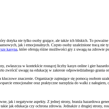
óry dotyka nie tylko osoby grające, ale także ich bliskich. To poważn
sowych, jak i emocjonalnych. Często osoby uzależnione tracą nie tylko
sze kasyna
, które oferują różne możliwości gry z uwagą na zdrowie p
ualny, zwłaszcza w kontekście rosnącej liczby kasyn online i gier haz
rto zwrócić uwagę na edukację w zakresie odpowiedzialnego grania or
 kluczowe znaczenie. Organizacje zajmujące się pomocą osobom uzale
sparcie emocjonalne oraz praktyczne narzędzia do walki z nałogiem, c
ne, jak i negatywne aspekty. Z jednej strony, branża hazardowa gener
, takie jak edukacja czy ochrona zdrowia. Jednakże z drugiej strony, 