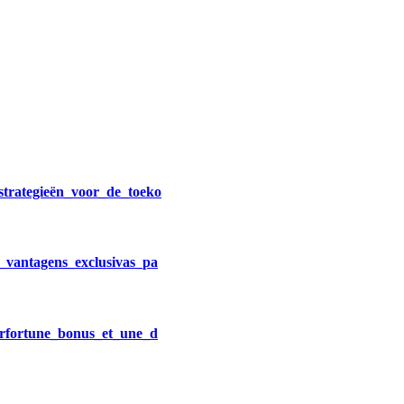
strategieën_voor_de_toeko
m_vantagens_exclusivas_pa
horfortune_bonus_et_une_d