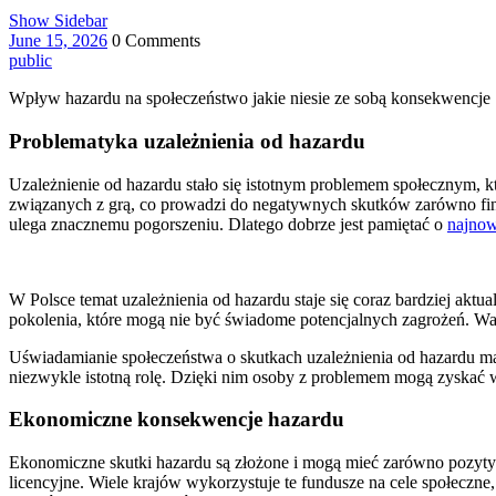
Show Sidebar
June 15, 2026
0 Comments
public
Wpływ hazardu na społeczeństwo jakie niesie ze sobą konsekwencje
Problematyka uzależnienia od hazardu
Uzależnienie od hazardu stało się istotnym problemem społecznym, kt
związanych z grą, co prowadzi do negatywnych skutków zarówno finan
ulega znacznemu pogorszeniu. Dlatego dobrze jest pamiętać o
najnow
W Polsce temat uzależnienia od hazardu staje się coraz bardziej akt
pokolenia, które mogą nie być świadome potencjalnych zagrożeń. Wa
Uświadamianie społeczeństwa o skutkach uzależnienia od hazardu ma
niezwykle istotną rolę. Dzięki nim osoby z problemem mogą zyskać w
Ekonomiczne konsekwencje hazardu
Ekonomiczne skutki hazardu są złożone i mogą mieć zarówno pozytyw
licencyjne. Wiele krajów wykorzystuje te fundusze na cele społeczne