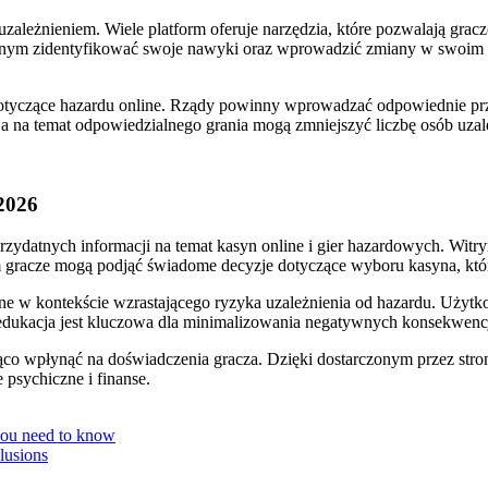
zależnieniem. Wiele platform oferuje narzędzia, które pozwalają gra
ym zidentyfikować swoje nawyki oraz wprowadzić zmiany w swoim za
 dotyczące hazardu online. Rządy powinny wprowadzać odpowiednie prz
cja na temat odpowiedzialnego grania mogą zmniejszyć liczbę osób uza
2026
ydatnych informacji na temat kasyn online i gier hazardowych. Witr
 gracze mogą podjąć świadome decyzje dotyczące wyboru kasyna, któr
ażne w kontekście wzrastającego ryzyka uzależnienia od hazardu. Użyt
edukacja jest kluczowa dla minimalizowania negatywnych konsekwencj
co wpłynąć na doświadczenia gracza. Dzięki dostarczonym przez stro
 psychiczne i finanse.
 you need to know
lusions