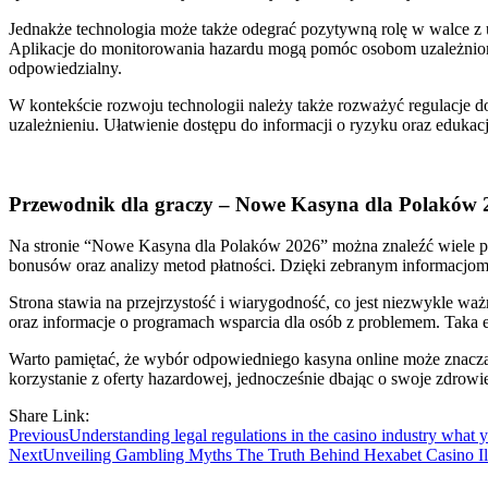
Jednakże technologia może także odegrać pozytywną rolę w walce z u
Aplikacje do monitorowania hazardu mogą pomóc osobom uzależnion
odpowiedzialny.
W kontekście rozwoju technologii należy także rozważyć regulacje
uzależnieniu. Ułatwienie dostępu do informacji o ryzyku oraz eduka
Przewodnik dla graczy – Nowe Kasyna dla Polaków 
Na stronie “Nowe Kasyna dla Polaków 2026” można znaleźć wiele prz
bonusów oraz analizy metod płatności. Dzięki zebranym informacjom
Strona stawia na przejrzystość i wiarygodność, co jest niezwykle w
oraz informacje o programach wsparcia dla osób z problemem. Taka 
Warto pamiętać, że wybór odpowiedniego kasyna online może znaczą
korzystanie z oferty hazardowej, jednocześnie dbając o swoje zdrowie
Share Link:
Post
Previous
Understanding legal regulations in the casino industry what
Next
Unveiling Gambling Myths The Truth Behind Hexabet Casino Il
navigation