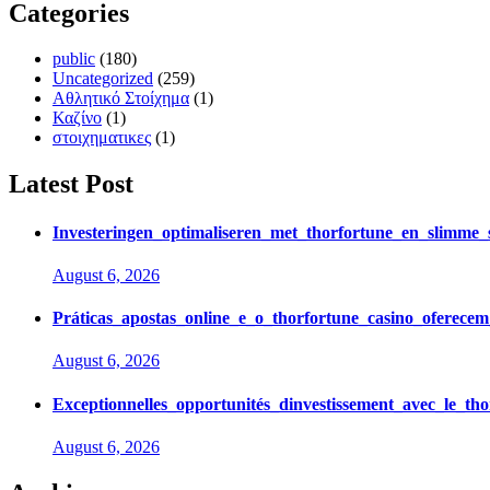
Categories
public
(180)
Uncategorized
(259)
Αθλητικό Στοίχημα
(1)
Καζίνο
(1)
στοιχηματικες
(1)
Latest Post
Investeringen_optimaliseren_met_thorfortune_en_slimme_
August 6, 2026
Práticas_apostas_online_e_o_thorfortune_casino_oferece
August 6, 2026
Exceptionnelles_opportunités_dinvestissement_avec_le_t
August 6, 2026