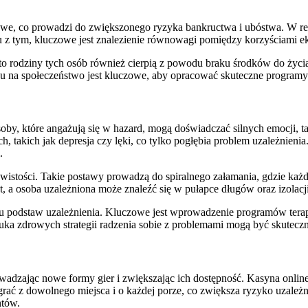
we, co prowadzi do zwiększonego ryzyka bankructwa i ubóstwa. W rezu
ku z tym, kluczowe jest znalezienie równowagi pomiędzy korzyściami
to rodziny tych osób również cierpią z powodu braku środków do życi
 na społeczeństwo jest kluczowe, aby opracować skuteczne programy 
soby, które angażują się w hazard, mogą doświadczać silnych emocji, t
 takich jak depresja czy lęki, co tylko pogłębia problem uzależnienia.
.
istości. Takie postawy prowadzą do spiralnego załamania, gdzie każdy
, a osoba uzależniona może znaleźć się w pułapce długów oraz izolacji
u podstaw uzależnienia. Kluczowe jest wprowadzenie programów tera
ka zdrowych strategii radzenia sobie z problemami mogą być skutecz
zając nowe formy gier i zwiększając ich dostępność. Kasyna online or
rać z dowolnego miejsca i o każdej porze, co zwiększa ryzyko uzależn
ntów.