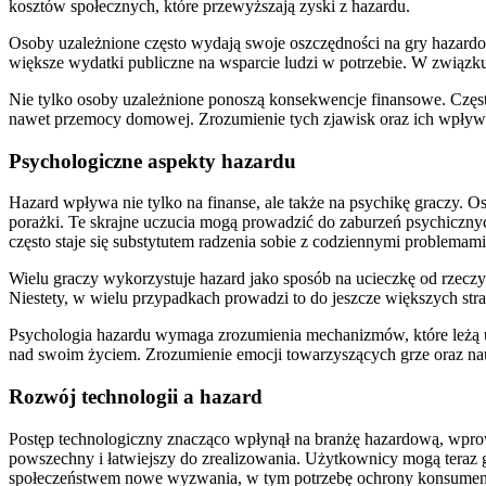
kosztów społecznych, które przewyższają zyski z hazardu.
Osoby uzależnione często wydają swoje oszczędności na gry hazardo
większe wydatki publiczne na wsparcie ludzi w potrzebie. W związ
Nie tylko osoby uzależnione ponoszą konsekwencje finansowe. Częs
nawet przemocy domowej. Zrozumienie tych zjawisk oraz ich wpływu
Psychologiczne aspekty hazardu
Hazard wpływa nie tylko na finanse, ale także na psychikę graczy. O
porażki. Te skrajne uczucia mogą prowadzić do zaburzeń psychicznych,
często staje się substytutem radzenia sobie z codziennymi problemami
Wielu graczy wykorzystuje hazard jako sposób na ucieczkę od rzeczyw
Niestety, w wielu przypadkach prowadzi to do jeszcze większych strat
Psychologia hazardu wymaga zrozumienia mechanizmów, które leżą 
nad swoim życiem. Zrozumienie emocji towarzyszących grze oraz nau
Rozwój technologii a hazard
Postęp technologiczny znacząco wpłynął na branżę hazardową, wprowad
powszechny i łatwiejszy do zrealizowania. Użytkownicy mogą teraz g
społeczeństwem nowe wyzwania, w tym potrzebę ochrony konsume