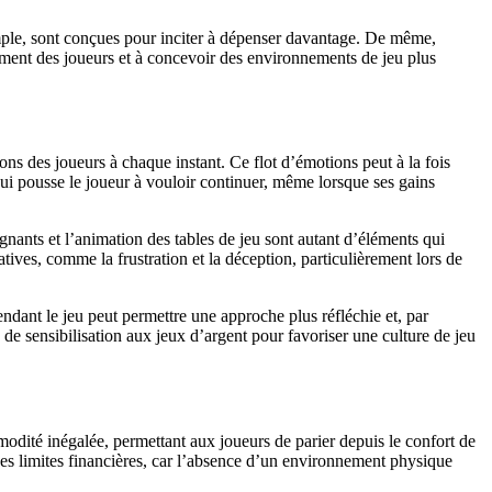
emple, sont conçues pour inciter à dépenser davantage. De même,
ement des joueurs et à concevoir des environnements de jeu plus
ons des joueurs à chaque instant. Ce flot d’émotions peut à la fois
ui pousse le joueur à vouloir continuer, même lorsque ses gains
nants et l’animation des tables de jeu sont autant d’éléments qui
tives, comme la frustration et la déception, particulièrement lors de
dant le jeu peut permettre une approche plus réfléchie et, par
de sensibilisation aux jeux d’argent pour favoriser une culture de jeu
modité inégalée, permettant aux joueurs de parier depuis le confort de
 des limites financières, car l’absence d’un environnement physique