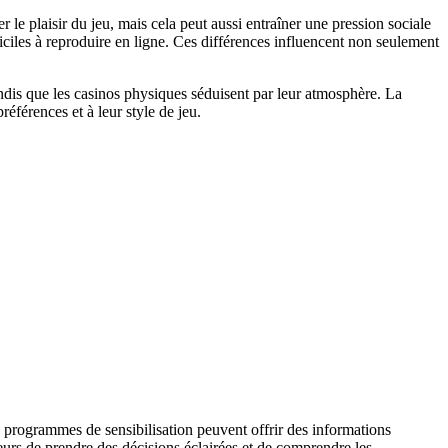
le plaisir du jeu, mais cela peut aussi entraîner une pression sociale
ficiles à reproduire en ligne. Ces différences influencent non seulement
andis que les casinos physiques séduisent par leur atmosphère. La
éférences et à leur style de jeu.
es programmes de sensibilisation peuvent offrir des informations
eurs de prendre des décisions éclairées et de comprendre les