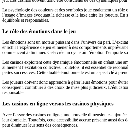
jeu. Les casinos doivent donc être conscients de ces dynamiques pour 
La psychologie des couleurs et des symboles joue également un rôle cr
l’usage d’images évoquant la richesse et le luxe attire les joueurs. 
équilibrés et responsables.
Le rôle des émotions dans le jeu
Les émotions sont un moteur puissant dans l’univers du pari. L’excitati
enrichir l’expérience de jeu et mener à des comportements imprévisibl
commencent à diminuer. Cela crée un cycle où l’émotion l’emporte sou
Les casinos exploitent cette dynamique émotionnelle en créant une amb
alimentent l’excitation collective. Toutefois, il est essentiel de reco
pertes successives. Cette dualité émotionnelle est un aspect clé à pre
Les joueurs doivent donc apprendre à gérer leurs émotions pour éviter
conséquent, contribuer à des choix de mise plus judicieux. L’éducation
responsable.
Les casinos en ligne versus les casinos physiques
Avec l’essor des casinos en ligne, une nouvelle dimension est ajoutée 
leur domicile. Toutefois, cette accessibilité accrue présente aussi de
peut diminuer leur sens des conséquences.