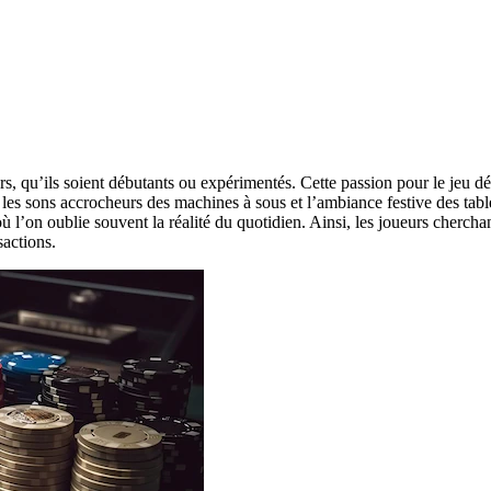
rs, qu’ils soient débutants ou expérimentés. Cette passion pour le jeu d
 les sons accrocheurs des machines à sous et l’ambiance festive des table
’on oublie souvent la réalité du quotidien. Ainsi, les joueurs chercha
nsactions.