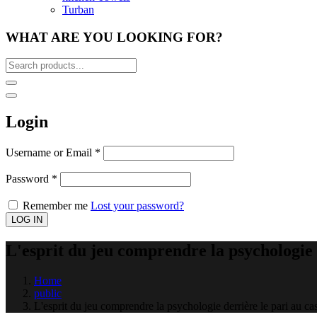
Turban
WHAT ARE YOU LOOKING FOR?
Login
Username or Email
*
Password
*
Remember me
Lost your password?
L'esprit du jeu comprendre la psychologie 
Home
public
L'esprit du jeu comprendre la psychologie derrière le pari au ca