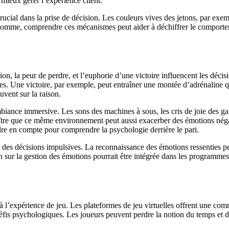
mieux gérer l’expérience client.
ucial dans la prise de décision. Les couleurs vives des jetons, par ex
En somme, comprendre ces mécanismes peut aider à déchiffrer le comport
on, la peur de perdre, et l’euphorie d’une victoire influencent les décisi
es. Une victoire, par exemple, peut entraîner une montée d’adrénaline q
vent sur la raison.
iance immersive. Les sons des machines à sous, les cris de joie des gag
nnaître que ce même environnement peut aussi exacerber des émotions néga
ndre en compte pour comprendre la psychologie derrière le pari.
 des décisions impulsives. La reconnaissance des émotions ressenties pen
 sur la gestion des émotions pourrait être intégrée dans les programmes 
à l’expérience de jeu. Les plateformes de jeu virtuelles offrent une com
s défis psychologiques. Les joueurs peuvent perdre la notion du temps et