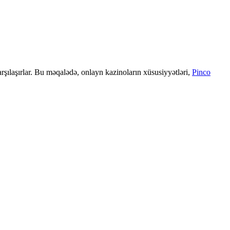
arşılaşırlar. Bu məqalədə, onlayn kazinoların xüsusiyyətləri,
Pinco