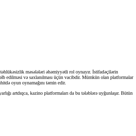
əhlükəsizlik məsələləri əhəmiyyətli rol oynayır. İstifadəçilərin
cəlb edilməsi və saxlanılması üçün vacibdir. Mümkün olan platformalar
mühitdə oyun oynamağını təmin edir.
lığı artdıqca, kazino platformaları da bu tələblərə uyğunlaşır. Bütün