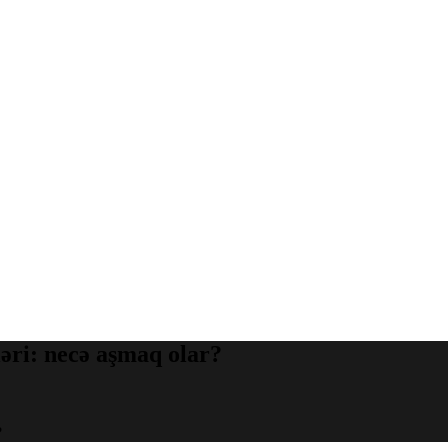
əri: necə aşmaq olar?
?