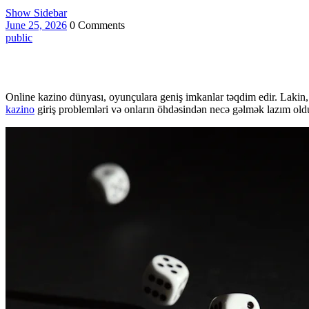
Show Sidebar
June 25, 2026
0 Comments
public
Online kazino dünyası, oyunçulara geniş imkanlar təqdim edir. Lakin, bə
kazino
giriş problemləri və onların öhdəsindən necə gəlmək lazım old